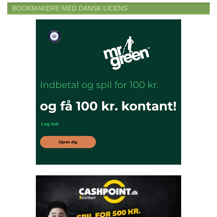
BOOKMAKERE MED DANSK LICENS