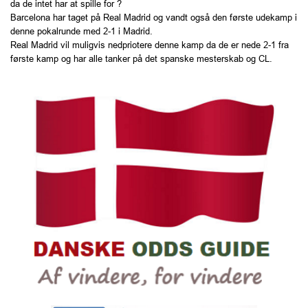
da de intet har at spille for ?
Barcelona har taget på Real Madrid og vandt også den første udekamp i
denne pokalrunde med 2-1 i Madrid.
Real Madrid vil muligvis nedpriotere denne kamp da de er nede 2-1 fra
første kamp og har alle tanker på det spanske mesterskab og CL.