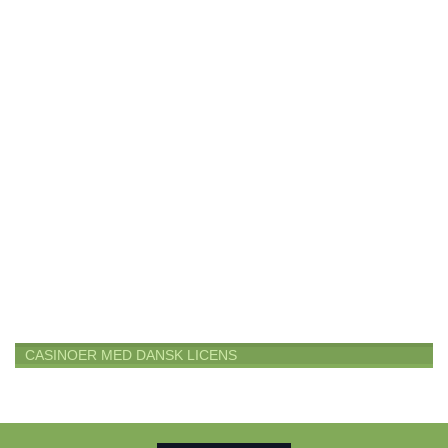
CASINOER MED DANSK LICENS