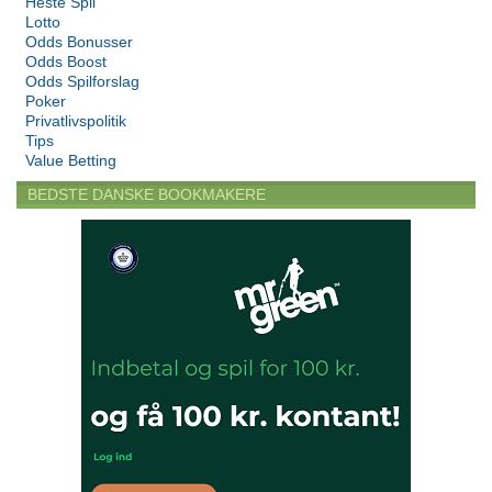
Heste Spil
Lotto
Odds Bonusser
Odds Boost
Odds Spilforslag
Poker
Privatlivspolitik
Tips
Value Betting
BEDSTE DANSKE BOOKMAKERE