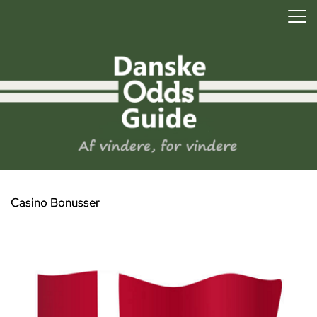
Casino Bonusser