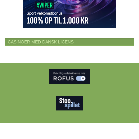
CASINOER MED DANSK LICENS